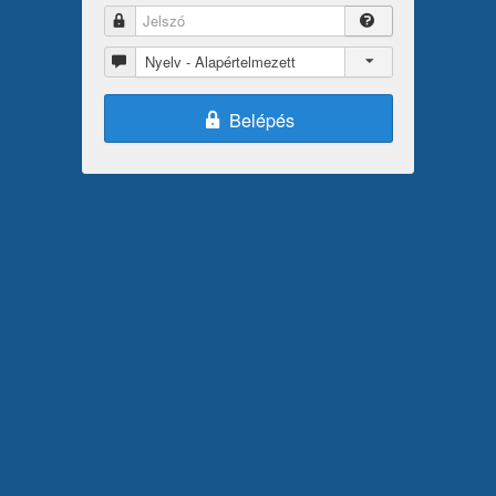
Jelszó
Nyelv
Nyelv - Alapértelmezett
Belépés