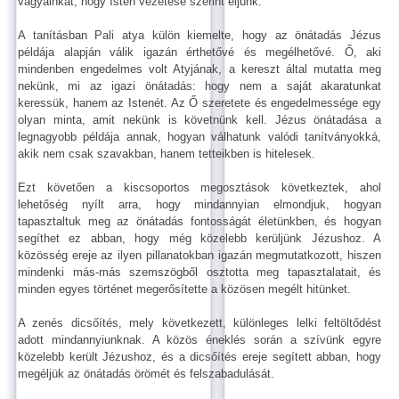
vágyainkat, hogy Isten vezetése szerint éljünk.
A tanításban Pali atya külön kiemelte, hogy az önátadás Jézus
példája alapján válik igazán érthetővé és megélhetővé. Ő, aki
mindenben engedelmes volt Atyjának, a kereszt által mutatta meg
nekünk, mi az igazi önátadás: hogy nem a saját akaratunkat
keressük, hanem az Istenét. Az Ő szeretete és engedelmessége egy
olyan minta, amit nekünk is követnünk kell. Jézus önátadása a
legnagyobb példája annak, hogyan válhatunk valódi tanítványokká,
akik nem csak szavakban, hanem tetteikben is hitelesek.
Ezt követően a kiscsoportos megosztások következtek, ahol
lehetőség nyílt arra, hogy mindannyian elmondjuk, hogyan
tapasztaltuk meg az önátadás fontosságát életünkben, és hogyan
segíthet ez abban, hogy még közelebb kerüljünk Jézushoz. A
közösség ereje az ilyen pillanatokban igazán megmutatkozott, hiszen
mindenki más-más szemszögből osztotta meg tapasztalatait, és
minden egyes történet megerősítette a közösen megélt hitünket.
A zenés dicsőítés, mely következett, különleges lelki feltöltődést
adott mindannyiunknak. A közös éneklés során a szívünk egyre
közelebb került Jézushoz, és a dicsőítés ereje segített abban, hogy
megéljük az önátadás örömét és felszabadulását.