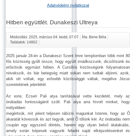
Adatvédelmi nyilatkozat
Hitben együttlét. Dunakeszi Ultreya
Módosítás: 2025. március 04. kedd, 07:07
Írta: Bene Béla
Találatok: 14802
2025 január 24-én a Dunakeszi Szent Imre templomban több mint 80
fős közösség gyűlt össze, hogy együtt imádkozzunk, dicsőítsünk és
erősítsük egymást hitben. A Cursillós közösségünk folyamatosan
növekszik, és bár betegség miatt sokan nem tudtak eljönni, azok,
akik ott voltak, egy erősebb közösséggé váltak, megélve Jézus
szeretetének jelenlétét.
Az este, Ecseri Pali atya tanításával vette kezdetét, mely az
önátadás fontosságáról szólt. Pali atya arra hívott minket, hogy
mélyebben
megértsük, mit jelent teljesen rábízni magunkat Istenre, hogy az Ő
akaratát kövessük és azt tegyük, amit Ő tőlünk kér. Az önátadás nem
csupán egy egyszerű döntés, hanem egy olyan belső átalakulás,
amely során képesek vagyunk feladni saját elképzeléseinket és