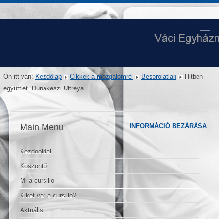
Ön itt van:
Kezdőlap
Cikkek a mozgalomról
Besorolatlan
Hitben
együttlét. Dunakeszi Ultreya
Main Menu
INFORMÁCIÓ BEZÁRÁSA
Kezdőoldal
Köszöntő
Mi a cursillo
Kiket vár a cursilló?
Aktuális