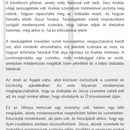
A következő pillanat, amely mély hatással volt ránk, Jász András
világi tanúságtétele volt. András személyes történetével osztotta meg
velünk, hogyan tapasztalta meg az önátadás erejét, és hogyan
formálta életét Jézus hívása. Tanúságtétele valódi inspirációként
szolgált mindannyiunk számára, hogy bátran adjuk át életünket
Istennek, még akkor is, ha ez kihívásokat jelent.
A tanúságtételt követően ismét kiscsoportos megosztásokra került
sor, ahol mindenki elmondhatta, mit jelentett számára az este, és
hogyan erősítette hitünket Pali atya tanítása és András története. A
szentségimádás egy csöndes, mély imádsággal zárta az estét,
amelyben mindannyian megéltük Isten jelenlétét és a teljes önátadás
hatalmát.
Az estét az Agapé zárta, ahol közösen osztoztunk a szeretet és
közösség ajándékában. Az este folyamán mindannyian
megtapasztalhattuk, hogy az önátadás és Jézus szeretete valódi erőt
ad, és segít minket abban, hogy elinduljunk az Ő követésének útján.
Ez az Ultreya nemcsak egy esemény volt, hanem egy lelki
megújulás, amely mindannyiunkat megerősített hitben és szeretetben.
Köszönjük mindenkinek, aki jelen volt, és hozzájárult ahhoz, hogy egy
ilyen csodálatos estében részesülhettünk. Jézus, akinek szeretete és
önátadása mindannyiunk számára példa, továbbra is vezessen minket