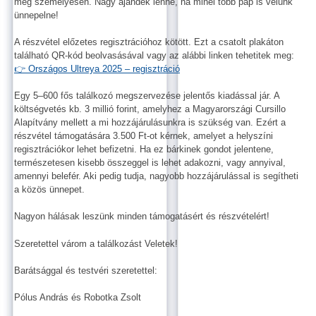
meg személyesen. Nagy ajándék lenne, ha minél több pap is velünk
ünnepelne!
A részvétel előzetes regisztrációhoz kötött. Ezt a csatolt plakáton
található QR-kód beolvasásával vagy az alábbi linken tehetitek meg:
👉 Országos Ultreya 2025 – regisztráció
Egy 5–600 fős találkozó megszervezése jelentős kiadással jár. A
költségvetés kb. 3 millió forint, amelyhez a Magyarországi Cursillo
Alapítvány mellett a mi hozzájárulásunkra is szükség van. Ezért a
részvétel támogatására 3.500 Ft-ot kérnek, amelyet a helyszíni
regisztrációkor lehet befizetni. Ha ez bárkinek gondot jelentene,
természetesen kisebb összeggel is lehet adakozni, vagy annyival,
amennyi belefér. Aki pedig tudja, nagyobb hozzájárulással is segítheti
a közös ünnepet.
Nagyon hálásak leszünk minden támogatásért és részvételért!
Szeretettel várom a találkozást Veletek!
Barátsággal és testvéri szeretettel:
Pólus András és Robotka Zsolt