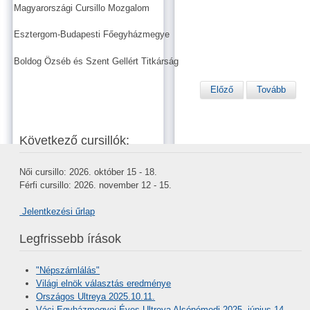
Magyarországi Cursillo Mozgalom
Esztergom-Budapesti Főegyházmegye
Boldog Özséb és Szent Gellért Titkárság
Előző
Tovább
Következő cursillók:
Női cursillo: 2026. október 15 - 18.
Férfi cursillo: 2026. november 12 - 15.
Jelentkezési űrlap
Legfrissebb írások
"Népszámlálás"
Világi elnök választás eredménye
Országos Ultreya 2025.10.11.
Váci Egyházmegyei Éves Ultreya Alsónémedi 2025. június 14.