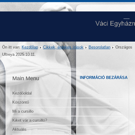
Ön itt van:
Kezdőlap
Cikkek, érdekes írások
Besorolatlan
Országos
Ultreya 2025.10.11.
Main Menu
INFORMÁCIÓ BEZÁRÁSA
Kezdőoldal
Köszöntő
Mi a cursillo
Kiket vár a cursilló?
Aktuális