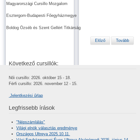
Magyarországi Cursillo Mozgalom
Esztergom-Budapesti Főegyházmegye
Boldog Özséb és Szent Gellért Titkárság
Előző
Tovább
Következő cursillók:
Női cursillo: 2026. október 15 - 18.
Férfi cursillo: 2026. november 12 - 15.
Jelentkezési űrlap
Legfrissebb írások
"Népszámlálás"
Világi elnök választás eredménye
Országos Ultreya 2025.10.11.
Váci Egyházmegyei Éves Ultreya Alsónémedi 2025. június 14.