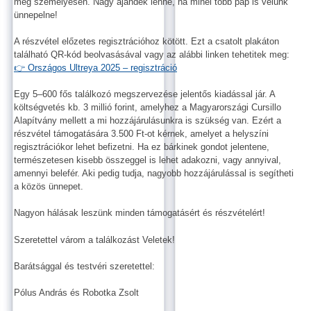
meg személyesen. Nagy ajándék lenne, ha minél több pap is velünk
ünnepelne!
A részvétel előzetes regisztrációhoz kötött. Ezt a csatolt plakáton
található QR-kód beolvasásával vagy az alábbi linken tehetitek meg:
👉 Országos Ultreya 2025 – regisztráció
Egy 5–600 fős találkozó megszervezése jelentős kiadással jár. A
költségvetés kb. 3 millió forint, amelyhez a Magyarországi Cursillo
Alapítvány mellett a mi hozzájárulásunkra is szükség van. Ezért a
részvétel támogatására 3.500 Ft-ot kérnek, amelyet a helyszíni
regisztrációkor lehet befizetni. Ha ez bárkinek gondot jelentene,
természetesen kisebb összeggel is lehet adakozni, vagy annyival,
amennyi belefér. Aki pedig tudja, nagyobb hozzájárulással is segítheti
a közös ünnepet.
Nagyon hálásak leszünk minden támogatásért és részvételért!
Szeretettel várom a találkozást Veletek!
Barátsággal és testvéri szeretettel:
Pólus András és Robotka Zsolt