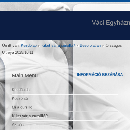
Ön itt van:
Kezdőlap
Kiket vár a cursilló?
Besorolatlan
Országos
Ultreya 2025.10.11.
Main Menu
INFORMÁCIÓ BEZÁRÁSA
Kezdőoldal
Köszöntő
Mi a cursillo
Kiket vár a cursilló?
Aktuális