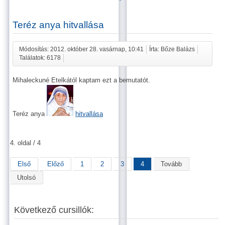
Teréz anya hitvallása
Módosítás: 2012. október 28. vasárnap, 10:41
Írta: Bőze Balázs
Találatok: 6178
Mihaleckuné Etelkától kaptam ezt a bemutatót.
Teréz anya
hitvallása
4. oldal / 4
Első
Előző
1
2
3
4
Tovább
Utolsó
Következő cursillók: