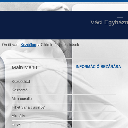
Ön itt van:
Kezdőlap
Cikkek, érdekes írások
Main Menu
INFORMÁCIÓ BEZÁRÁSA
Kezdőoldal
Köszöntő
Mi a cursillo
Kiket vár a cursilló?
Aktuális
Hírek