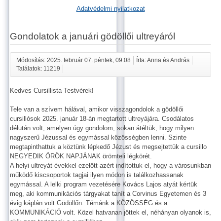
Adatvédelmi nyilatkozat
Gondolatok a januári gödöllői ultreyáról
Módosítás: 2025. február 07. péntek, 09:08
Írta: Anna és András
Találatok: 11219
Kedves Cursillista Testvérek!
Tele van a szívem hálával, amikor visszagondolok a gödöllői
cursillósok 2025. január 18-án megtartott ultreyájára. Csodálatos
délután volt, amelyen úgy gondolom, sokan átéltük, hogy milyen
nagyszerű Jézussal és egymással közösségben lenni. Szinte
megtapinthattuk a köztünk lépkedő Jézust és megsejtettük a cursillo
NEGYEDIK ÖRÖK NAPJÁNAK örömteli légkörét.
A helyi ultreyát évekkel ezelőtt azért indítottuk el, hogy a városunkban
működő kiscsoportok tagjai ilyen módon is találkozhassanak
egymással. A lelki program vezetésére Kovács Lajos atyát kértük
meg, aki kommunikációs tárgyakat tanít a Corvinus Egyetemen és 3
évig káplán volt Gödöllőn. Témánk a KÖZÖSSÉG és a
KOMMUNIKÁCIÓ volt. Közel hatvanan jöttek el, néhányan olyanok is,