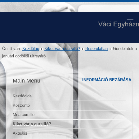
Ön itt van:
Kezdőlap
Kiket vár a cursilló?
Besorolatlan
Gondolatok a
januári gödöllői ultreyáról
Main Menu
INFORMÁCIÓ BEZÁRÁSA
Kezdőoldal
Köszöntő
Mi a cursillo
Kiket vár a cursilló?
Aktuális