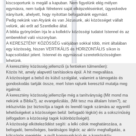
kiscsoportunk is megáll a kapuban. Nem figyelünk elég mélyen
egymásra, nem tudjuk félretenni saját elképzeléseinket, ügyeskedve
irányítunk, ahelyett, hogy nyitottan befogadnánk egymást.
Pedig nekünk van Atyánk és van Jézusunk, aki közösséget vállalt
velünk, aki erőt ad Szentlelke által.
A biblia gyönyörűen írja le a kollektív közösségi tudatot Istennel és az
emberekkel való viszonyban.
A KERESZTÉNY KÖZÖSSÉG valójában sokkal több, mint általában
egy közösség, hiszen VERTIKÁLIS és HORIZONTÁLIS síkon is
kapcsolódást jelent. Istennel és egymással szeretetközösségben
lehetünk.
A keresztény közösség jellemzői (a fentieken túlmenően):
Közös hit, amely alapvető tanításokra épül. A hit megvallása.
A közösséget a belső és külső szolgálat, valamint a támogatás és
gondoskodás tartják össze, mert Isten rajtunk keresztül mutatja meg
irgalmát.
A keresztény közösség jellemzője még a tanítványság (Mit mond ma
nekünk a Biblia?), az evangelizálás, (Mit tesz ma általam Isten?), az
inkluzivitás (ez biztosítja a tagok és leendő tagok számára az egyenlő
lehetőségeket a közösségen belül: befogadó légkör) és a sokszínűség
(elfogadom a közösségi tagok különbözőségét).
A közösségi elköteleződést segíti: a lelki célok meghatározása, a
befogadó, bensőséges, barátságos légkör, az aktív meghallgatás, a
kölcsönös megértés, a nyílt kommunikáció és a konstruktív