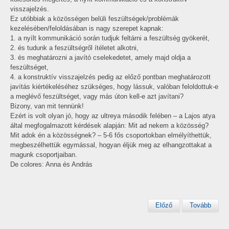
visszajelzés.
Ez utóbbiak a közösségen belüli feszültségek/problémák
kezelésében/feloldásában is nagy szerepet kapnak:
1. a nyílt kommunikáció során tudjuk feltárni a feszültség gyökerét,
2. és tudunk a feszültségről ítéletet alkotni,
3. és meghatározni a javító cselekedetet, amely majd oldja a
feszültséget,
4. a konstruktív visszajelzés pedig az előző pontban meghatározott
javítás kiértékeléséhez szükséges, hogy lássuk, valóban feloldottuk-e
a meglévő feszültséget, vagy más úton kell-e azt javítani?
Bizony, van mit tennünk!
Ezért is volt olyan jó, hogy az ultreya második felében – a Lajos atya
által megfogalmazott kérdések alapján: Mit ad nekem a közösség?
Mit adok én a közösségnek? – 5-6 fős csoportokban elmélyíthettük,
megbeszélhettük egymással, hogyan éljük meg az elhangzottakat a
magunk csoportjaiban.
De colores: Anna és András
Előző
Tovább