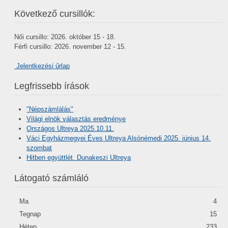
Következő cursillók:
Női cursillo: 2026. október 15 - 18.
Férfi cursillo: 2026. november 12 - 15.
Jelentkezési űrlap
Legfrissebb írások
"Népszámlálás"
Világi elnök választás eredménye
Országos Ultreya 2025.10.11.
Váci Egyházmegyei Éves Ultreya Alsónémedi 2025. június 14.
szombat
Hitben együttlét. Dunakeszi Ultreya
Látogató számláló
Ma
4
Tegnap
15
Héten
233