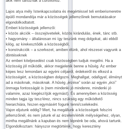
akik nem tartoznak a cursillóhoz.
Lajos atya mély Istenkapcsolatra és megértéssel teli emberismeretre
épülő mondandója már a közösségek jellemzőinek bemutatásakor
elgondolkodtatott.
Emberi közösségek jellemzői:
• közös akciók – összejövetelek, közös kirándulás, ének, tánc stb.
• hagyomány – általánosan mi így teszünk meg dolgokat, aki ebből
kilóg, az kirekesztődik a közösségből,
• konstrukciók – a szerkezet, amiben élünk, ahol részesei vagyunk a
döntéseknek
Az emberi kiteljesedést csak közösségben tudjuk megélni. Ha a
közösség jól működik, akkor megjelenik benne a hűség. Az ember
képes lesz lemondani az egyéni céljairól, érdekeiről és elkezd a
közösségért, a közösségben dolgozni. Meghallgat, odafigyel, élményt
ad a másiknak, másoknak. A hűség „érzése” során az egyén „érzi”
önmaga fontosságát is (nem mindenki jó mindenre, mindenki jó
valamire, azaz kiegészítjük egymást). És amennyiben a közösség
minden tagja így tesz/érez, nincs szükség egy működtető
hierarchiára, hiszen egymásért fogunk tenni/cselekedni.
Vajon eljutunk eddig? Mert, ha megállunk a közösségek felszíni
jellemzőinél, és nem jutunk el az érzelem/érték mélységeihez, olyan,
mintha megállnánk a kapuban és nem lépnénk be oda, ahová tartunk.
Elgondolkoztam: hányszor megtörténik, hogy keresztény