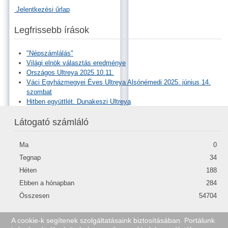
Jelentkezési űrlap
Legfrissebb írások
"Népszámlálás"
Világi elnök választás eredménye
Országos Ultreya 2025.10.11.
Váci Egyházmegyei Éves Ultreya Alsónémedi 2025. június 14.
szombat
Hitben együttlét. Dunakeszi Ultreya
Látogató számláló
Ma
0
Tegnap
34
Héten
188
Ebben a hónapban
284
Összesen
54704
A cookie-k segítenek szolgáltatásaink biztosításában. Portálunk