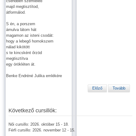
csendben szemléled
majd megtisztítod,
átformálod.
S én, a porszem
ámulva látom hát
magamon az isteni csodát:
hogy a lebegő homokszem
nálad kikötött
s te kincsként őrzöd
megtisztítva
egy örökléten át.
Benke Endréné Julika emlékére
Előző
Tovább
Következő cursillók:
Női cursillo: 2026. október 15 - 18.
Férfi cursillo: 2026. november 12 - 15.