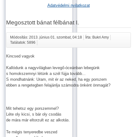
Adatvédelmi nyilatkozat
Megosztott bánat félbánat I.
Módosítás: 2013. június 01. szombat, 04:18
Írta: Bukri Amy
Találatok: 5896
Kincsed vagyok
Kallódunk a nagyvilágban levegő-óceánban lebegünk
s homokszemnyi létünk a szél fújja tovább...
S mondhatnánk: Uram, mit ér az neked, ha egy porszem
ebben a rengetegben felajánlja számodra önként önmagát?
Mit tehetsz egy porszemmel?
Léte oly kicsi, s bár oly csodás
de mára már eltorzult ez az alkotás.
Te mégis tenyeredbe veszed