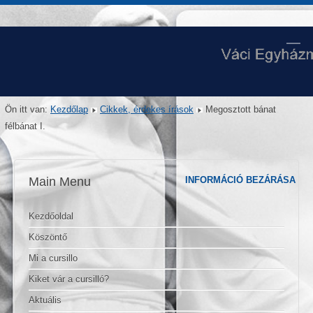
Ön itt van:
Kezdőlap
Cikkek, érdekes írások
Megosztott bánat
félbánat I.
Main Menu
INFORMÁCIÓ BEZÁRÁSA
Kezdőoldal
Köszöntő
Mi a cursillo
Kiket vár a cursilló?
Aktuális