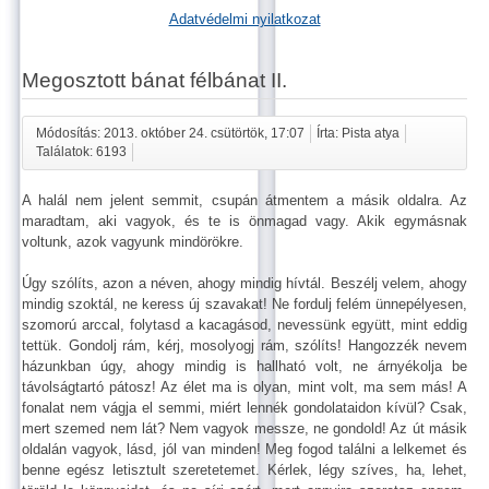
Adatvédelmi nyilatkozat
Megosztott bánat félbánat II.
Módosítás: 2013. október 24. csütörtök, 17:07
Írta: Pista atya
Találatok: 6193
A halál nem jelent semmit, csupán átmentem a másik oldalra. Az
maradtam, aki vagyok, és te is önmagad vagy. Akik egymásnak
voltunk, azok vagyunk mindörökre.
Úgy szólíts, azon a néven, ahogy mindig hívtál. Beszélj velem, ahogy
mindig szoktál, ne keress új szavakat! Ne fordulj felém ünnepélyesen,
szomorú arccal, folytasd a kacagásod, nevessünk együtt, mint eddig
tettük. Gondolj rám, kérj, mosolyogj rám, szólíts! Hangozzék nevem
házunkban úgy, ahogy mindig is hallható volt, ne árnyékolja be
távolságtartó pátosz! Az élet ma is olyan, mint volt, ma sem más! A
fonalat nem vágja el semmi, miért lennék gondolataidon kívül? Csak,
mert szemed nem lát? Nem vagyok messze, ne gondold! Az út másik
oldalán vagyok, lásd, jól van minden! Meg fogod találni a lelkemet és
benne egész letisztult szeretetemet. Kérlek, légy szíves, ha, lehet,