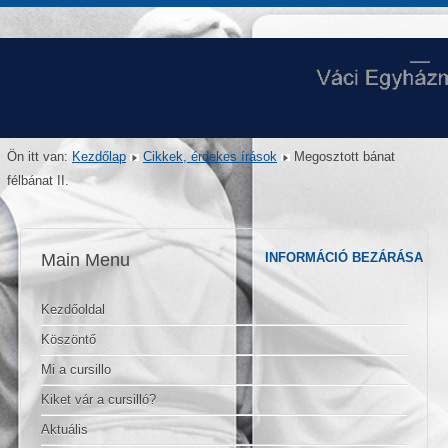
Ön itt van:
Kezdőlap
Cikkek, érdekes írások
Megosztott bánat
félbánat II.
Main Menu
INFORMÁCIÓ BEZÁRÁSA
Kezdőoldal
Köszöntő
Mi a cursillo
Kiket vár a cursilló?
Aktuális