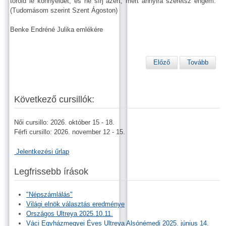
töröld le könnyeidet, és ne sírj azért, mert annyira szeretsz engem.
(Tudomásom szerint Szent Ágoston)
Benke Endréné Julika emlékére
Előző
Tovább
Következő cursillók:
Női cursillo: 2026. október 15 - 18.
Férfi cursillo: 2026. november 12 - 15.
Jelentkezési űrlap
Legfrissebb írások
"Népszámlálás"
Világi elnök választás eredménye
Országos Ultreya 2025.10.11.
Váci Egyházmegyei Éves Ultreya Alsónémedi 2025. június 14.